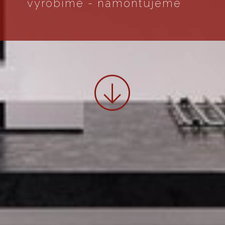
vyrobíme - namontujeme