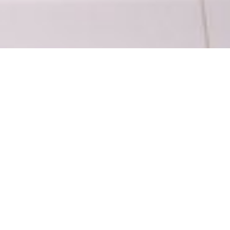
AKCIE
Pri kúpe kuchyne ponúkame vždy
zadarmo