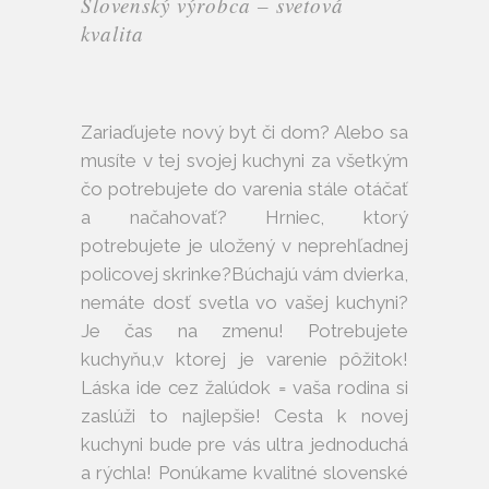
Slovenský výrobca – svetová
kvalita
Zariaďujete nový byt či dom? Alebo sa
musíte v tej svojej kuchyni za všetkým
čo potrebujete do varenia stále otáčať
a načahovať? Hrniec, ktorý
potrebujete je uložený v neprehľadnej
policovej skrinke?Búchajú vám dvierka,
nemáte dosť svetla vo vašej kuchyni?
Je čas na zmenu! Potrebujete
kuchyňu,v ktorej je varenie pôžitok!
Láska ide cez žalúdok = vaša rodina si
zaslúži to najlepšie! Cesta k novej
kuchyni bude pre vás ultra jednoduchá
a rýchla! Ponúkame kvalitné slovenské