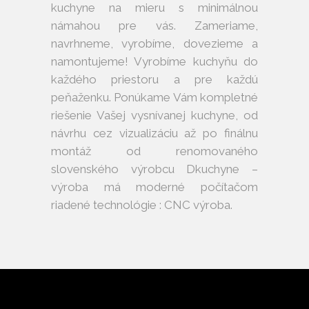
kuchyne na mieru s minimálnou
námahou pre vás. Zameriame,
navrhneme, vyrobíme, dovezieme a
namontujeme! Vyrobíme kuchyňu do
každého priestoru a pre každú
peňaženku. Ponúkame Vám kompletné
riešenie Vašej vysnívanej kuchyne, od
návrhu cez vizualizáciu až po finálnu
montáž od renomovaného
slovenského výrobcu Dkuchyne –
výroba má moderné počítačom
riadené technológie : CNC výroba.