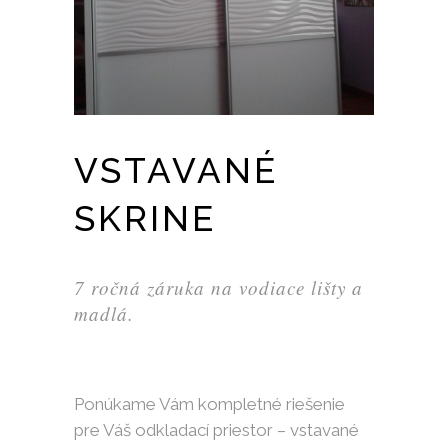
VSTAVANÉ
SKRINE
7 ročná záruka na vodiace lišty a
madlá.
Ponúkame Vám kompletné riešenie
pre Váš odkladací priestor – vstavané